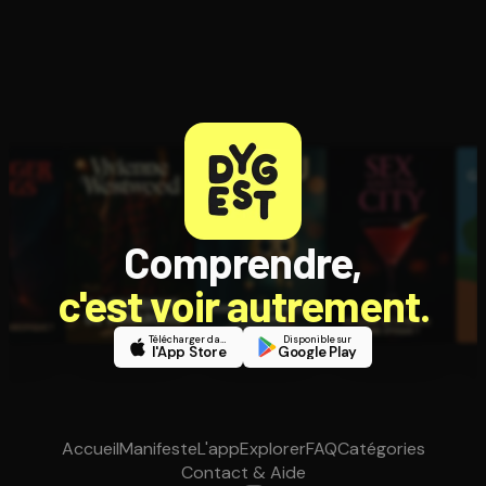
Comprendre,
c'est voir autrement.
Télécharger dans
Disponible sur
l'App Store
Google Play
Accueil
Manifeste
L'app
Explorer
FAQ
Catégories
Contact & Aide