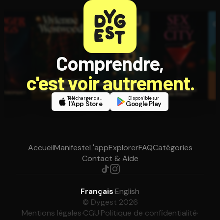
Comprendre,
c'est voir autrement.
Télécharger dans
Disponible sur
l'App Store
Google Play
Accueil
Manifeste
L'app
Explorer
FAQ
Catégories
Contact & Aide
Français
·
English
© Dygest 2026
Mentions légales
·
CGU
·
Politique de confidentialité
·