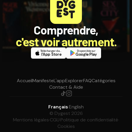
Comprendre,
c'est voir autrement.
Télécharger dans
Disponible sur
l'App Store
Google Play
Accueil
Manifeste
L'app
Explorer
FAQ
Catégories
Contact & Aide
Français
·
English
© Dygest 2026
Mentions légales
·
CGU
·
Politique de confidentialité
·
Cookies