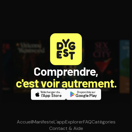
Comprendre,
c'est voir autrement.
Télécharger dans
Disponible sur
l'App Store
Google Play
Accueil
Manifeste
L'app
Explorer
FAQ
Catégories
Contact & Aide