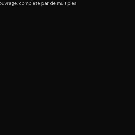
t ouvrage, complété par de multiples
ratuit à l'essai.