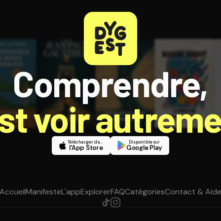
Comprendre,
est voir autreme
Télécharger dans
Disponible sur
l'App Store
Google Play
Accueil
Manifeste
L'app
Explorer
FAQ
Catégories
Contact & Aid