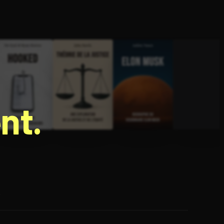
nt.
e