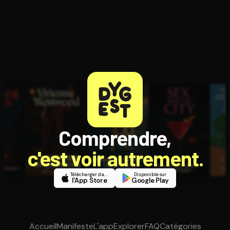
Comprendre,
c'est voir autrement.
Télécharger dans
Disponible sur
l'App Store
Google Play
Accueil
Manifeste
L'app
Explorer
FAQ
Catégories