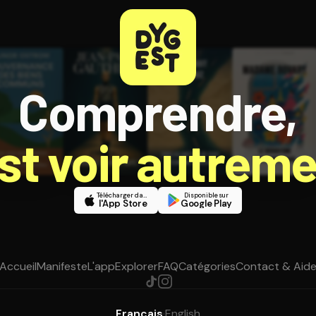
Comprendre,
est voir autreme
Télécharger dans
Disponible sur
l'App Store
Google Play
Accueil
Manifeste
L'app
Explorer
FAQ
Catégories
Contact & Aid
Français
·
English