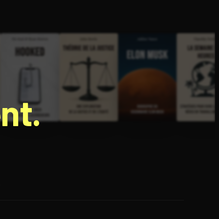
nt.
e