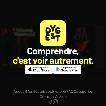
Comprendre,
c'est voir autrement.
Télécharger dans
Disponible sur
l'App Store
Google Play
Accueil
Manifeste
L'app
Explorer
FAQ
Catégories
Contact & Aide