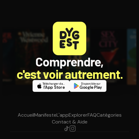
Comprendre,
c'est voir autrement.
Télécharger dans
Disponible sur
l'App Store
Google Play
Accueil
Manifeste
L'app
Explorer
FAQ
Catégories
Contact & Aide