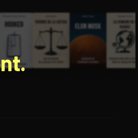
nt.
e