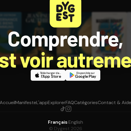
Comprendre,
est voir autreme
Télécharger dans
Disponible sur
l'App Store
Google Play
Accueil
Manifeste
L'app
Explorer
FAQ
Catégories
Contact & Aid
Français
·
English
© Dygest 2026