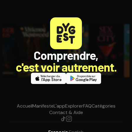
Comprendre,
c'est voir autrement.
Télécharger dans
Disponible sur
l'App Store
Google Play
Accueil
Manifeste
L'app
Explorer
FAQ
Catégories
Contact & Aide