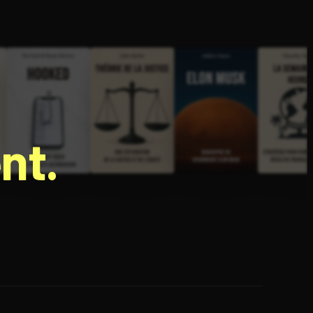
nt.
e