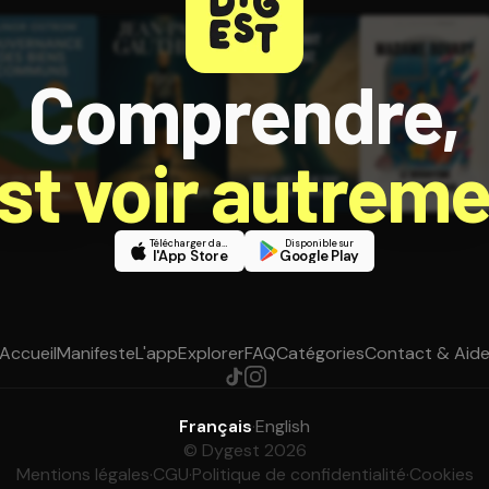
Comprendre,
est voir autreme
Télécharger dans
Disponible sur
l'App Store
Google Play
Accueil
Manifeste
L'app
Explorer
FAQ
Catégories
Contact & Aid
Français
·
English
© Dygest 2026
Mentions légales
·
CGU
·
Politique de confidentialité
·
Cookies