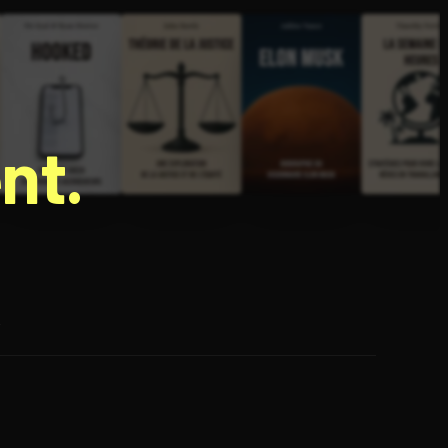
nt.
e