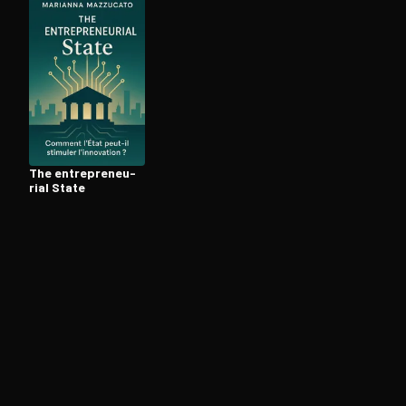
Ouvre l'app Appareil photo, pointe sur le code. C'est g
The en­tre­pre­neu­
rial State