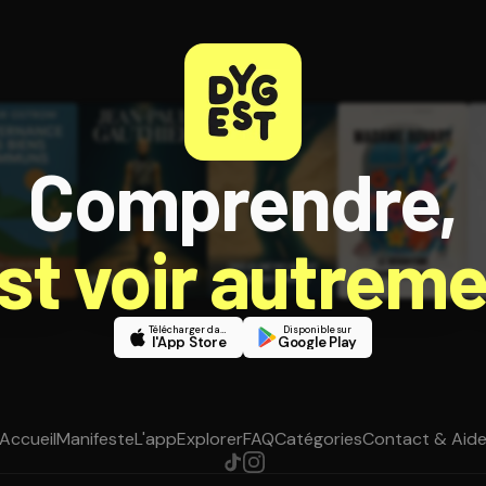
Comprendre,
est voir autreme
Télécharger dans
Disponible sur
l'App Store
Google Play
Accueil
Manifeste
L'app
Explorer
FAQ
Catégories
Contact & Aid