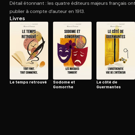
Détail étonnant : les quatre éditeurs majeurs français ont
publier à compte d’auteur en 1913.
Livres
Ouvre l'app Appareil photo, pointe sur le code. C'est g
Le temps retrouvé
Sodome et
Le côté de
Gomorrhe
Guermantes