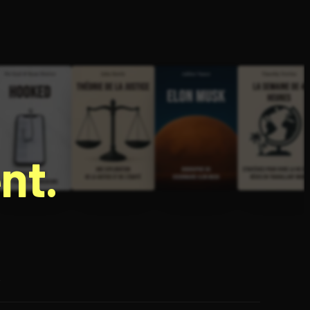
nt.
e