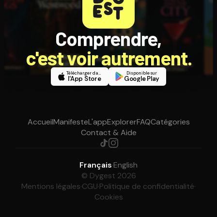
Comprendre,
c'est voir autrement.
Télécharger dans
Disponible sur
l'App Store
Google Play
Accueil
Manifeste
L'app
Explorer
FAQ
Catégories
Contact & Aide
Français
·
English
© Dygest 2026
Mentions légales
·
CGU
·
Politique de confidentialité
·
Cookies