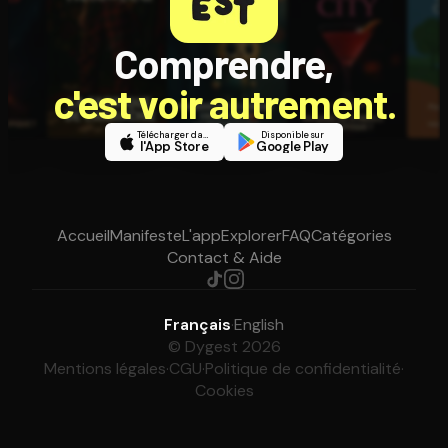
Comprendre,
c'est voir autrement.
Télécharger dans
Disponible sur
l'App Store
Google Play
Accueil
Manifeste
L'app
Explorer
FAQ
Catégories
Contact & Aide
Français
·
English
© Dygest 2026
Mentions légales
·
CGU
·
Politique de confidentialité
·
Cookies