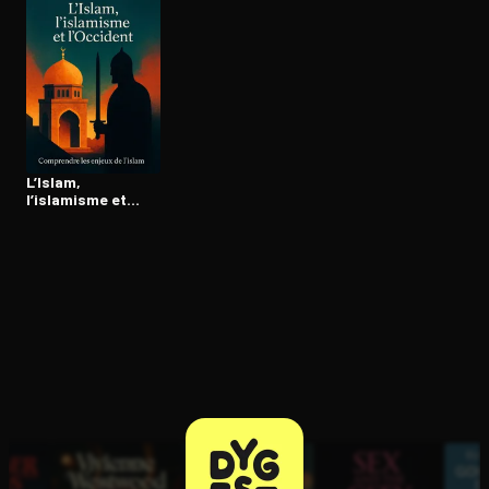
Ouvre l'app Appareil photo, pointe sur le code. C'est gratuit à l
L’Islam,
l’islamisme et
l’Occident