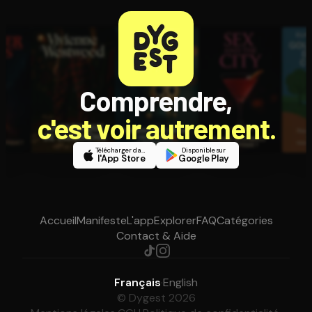
Comprendre,
c'est voir autrement.
Télécharger dans
Disponible sur
l'App Store
Google Play
Accueil
Manifeste
L'app
Explorer
FAQ
Catégories
Contact & Aide
Français
·
English
© Dygest 2026