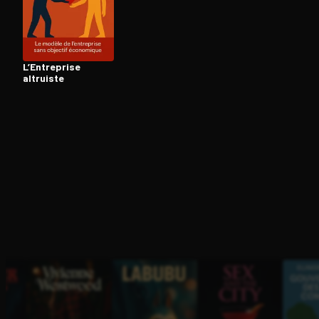
Ouvre l'app Appareil photo, pointe sur le code. C'est g
L’Entreprise
altruiste