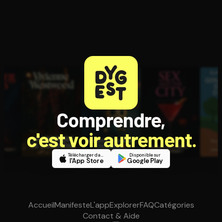
Comprendre,
c'est voir autrement.
Télécharger dans
Disponible sur
l'App Store
Google Play
Accueil
Manifeste
L'app
Explorer
FAQ
Catégories
Contact & Aide