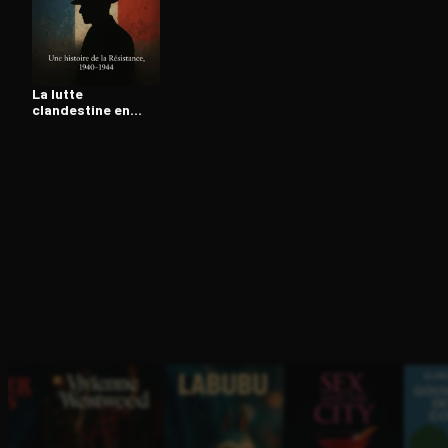
Ouvre l'app Appareil photo, pointe sur le code. C'est g
La lutte
clandestine en
France