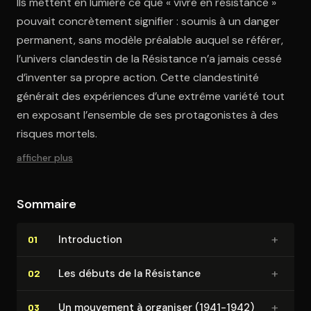
Ils mettent en lumière ce que « vivre en résistance »
pouvait concrètement signifier : soumis à un danger
permanent, sans modèle préalable auquel se référer,
l’univers clandestin de la Résistance n’a jamais cessé
d’inventer sa propre action. Cette clandestinité
générait des expériences d’une extrême variété tout
en exposant l’ensemble de ses protagonistes à des
risques mortels.
afficher plus
Sommaire
+
In­tro­duc­tion
01
+
Les débuts de la Résistance
02
+
Un mouvement à organiser (1941-1942)
03