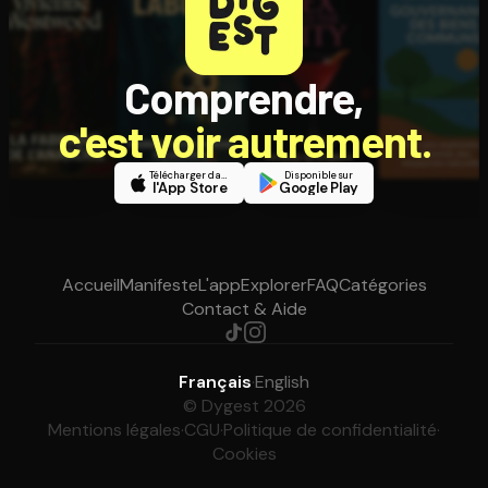
Comprendre,
c'est voir autrement.
Télécharger dans
Disponible sur
l'App Store
Google Play
Accueil
Manifeste
L'app
Explorer
FAQ
Catégories
Contact & Aide
Français
·
English
© Dygest 2026
Mentions légales
·
CGU
·
Politique de confidentialité
·
Cookies