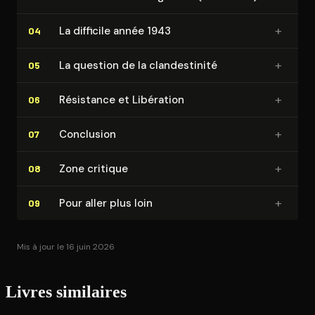
+
La difficile année 1943
04
+
La question de la clan­des­ti­ni­té
05
+
Résistance et Libération
06
+
Conclusion
07
+
Zone critique
08
+
Pour aller plus loin
09
Mis à jour le 16 juin 2026
Livres similaires