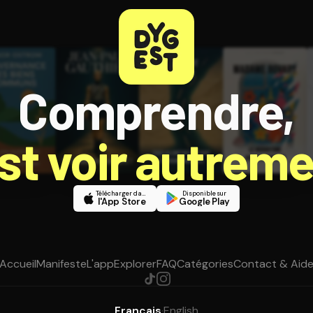
Comprendre,
est voir autreme
Télécharger dans
Disponible sur
l'App Store
Google Play
Accueil
Manifeste
L'app
Explorer
FAQ
Catégories
Contact & Aid
Français
·
English