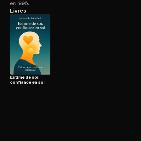
en 1995.
Livres
Ouvre l'app Appareil photo, pointe sur le code. C'est g
Estime de soi,
confiance en soi