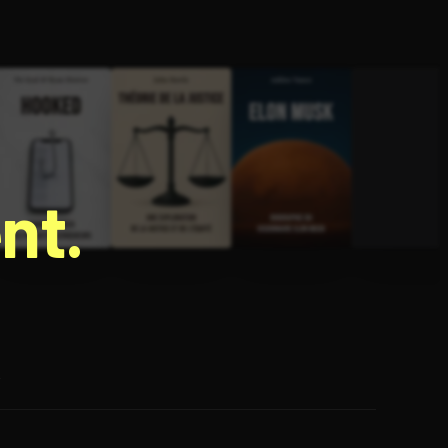
nt.
e