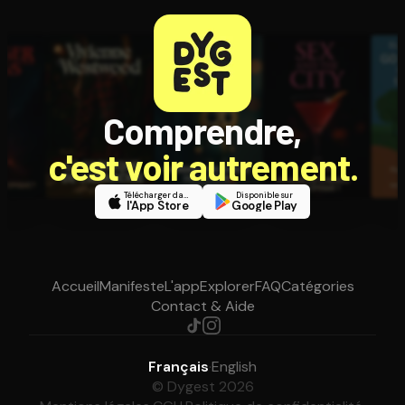
Comprendre,
c'est voir autrement.
Télécharger dans
Disponible sur
l'App Store
Google Play
Accueil
Manifeste
L'app
Explorer
FAQ
Catégories
Contact & Aide
Français
·
English
© Dygest 2026