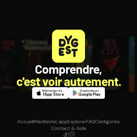
Comprendre,
c'est voir autrement.
Télécharger dans
Disponible sur
l'App Store
Google Play
Accueil
Manifeste
L'app
Explorer
FAQ
Catégories
Contact & Aide