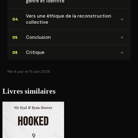
genre et identité
Vers une éthique de la re­cons­truc­tion
+
04
collective
+
Conclusion
05
+
Critique
06
Mis à jour le 15 juin 2026
Livres similaires