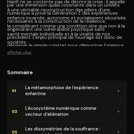
Haidt ne se contente pas de décrire la crise ; il appelle
par une immersion quasi constante dans un univers
à une véritable reconstruction des piliers d'une
numérique a privé la Génération Z des expériences
enfance incarnée, autonome et socialement sécurisée,
nécessaires à la construction de la résilience,
la considérant comme une condition sine qua non à la
engendrant une vulnérabilité psychique sans
santé mentale individuelle et à la vitalité de nos
précédent. L'enjeu principal de l'ouvrage est donc de
sociétés.
dépasser le simple constat pour démontrer l'urgence
afficher plus
d'une action collective.
Sommaire
La mé­ta­mor­phose de l'ex­pé­rience
+
01
enfantine
L'éco­sys­tème numérique comme
+
02
vecteur d'alié­na­tion
Les dis­sy­mé­tries de la souffrance :
+
03