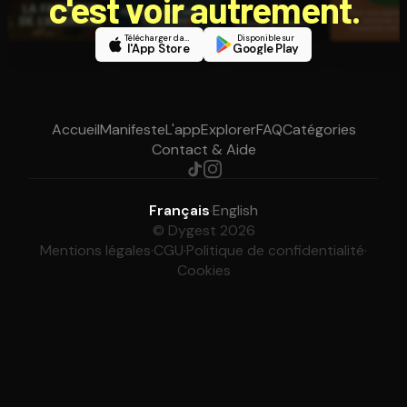
c'est voir autrement.
Télécharger dans
Disponible sur
l'App Store
Google Play
Accueil
Manifeste
L'app
Explorer
FAQ
Catégories
Contact & Aide
Français
·
English
© Dygest 2026
Mentions légales
·
CGU
·
Politique de confidentialité
·
Cookies