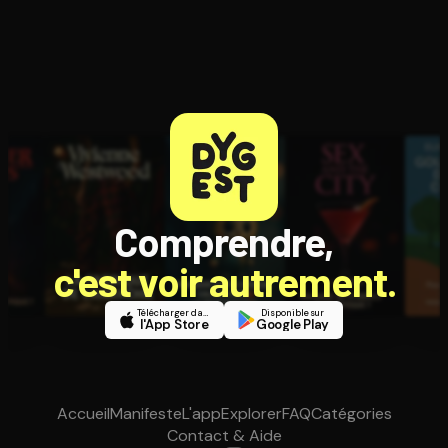
Comprendre,
c'est voir autrement.
Télécharger dans
Disponible sur
l'App Store
Google Play
Accueil
Manifeste
L'app
Explorer
FAQ
Catégories
Contact & Aide