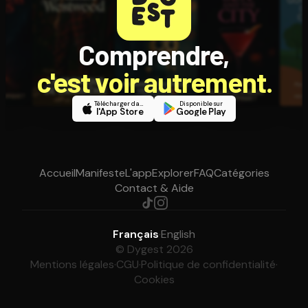
Comprendre,
c'est voir autrement.
Télécharger dans
Disponible sur
l'App Store
Google Play
Accueil
Manifeste
L'app
Explorer
FAQ
Catégories
Contact & Aide
Français
·
English
© Dygest 2026
Mentions légales
·
CGU
·
Politique de confidentialité
·
Cookies