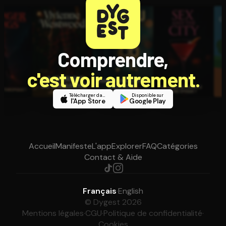
Comprendre,
c'est voir autrement.
Télécharger dans
Disponible sur
l'App Store
Google Play
Accueil
Manifeste
L'app
Explorer
FAQ
Catégories
Contact & Aide
Français
·
English
© Dygest 2026
Mentions légales
·
CGU
·
Politique de confidentialité
·
Cookies