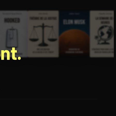
nt.
e