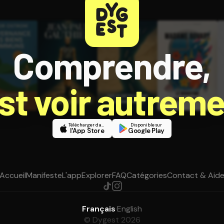
Comprendre,
est voir autreme
Télécharger dans
Disponible sur
l'App Store
Google Play
Accueil
Manifeste
L'app
Explorer
FAQ
Catégories
Contact & Aid
Français
·
English
© Dygest 2026