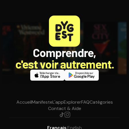
Comprendre,
c'est voir autrement.
Télécharger dans
Disponible sur
l'App Store
Google Play
Accueil
Manifeste
L'app
Explorer
FAQ
Catégories
Contact & Aide
Français
·
English