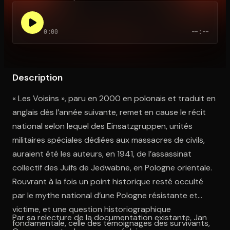
0:00
--:--
Ouvre l'app Appareil photo, pointe sur le code. C'est gratuit à l
Description
« Les Voisins », paru en 2000 en polonais et traduit en
anglais dès l’année suivante, remet en cause le récit
national selon lequel des Einsatzgruppen, unités
militaires spéciales dédiées aux massacres de civils,
auraient été les auteurs, en 1941, de l’assassinat
collectif des Juifs de Jedwabne, en Pologne orientale.
Rouvrant à la fois un point historique resté occulté
par le mythe national d’une Pologne résistante et
victime, et une question historiographique
Par sa relecture de la documentation existante, Jan
fondamentale, celle des témoignages des survivants,