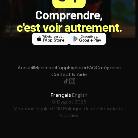
Comprendre,
c'est voir autrement.
Télécharger dans
Disponible sur
l'App Store
Google Play
Accueil
Manifeste
L'app
Explorer
FAQ
Catégories
Contact & Aide
Français
·
English
© Dygest 2026
Mentions légales
·
CGU
·
Politique de confidentialité
·
Cookies