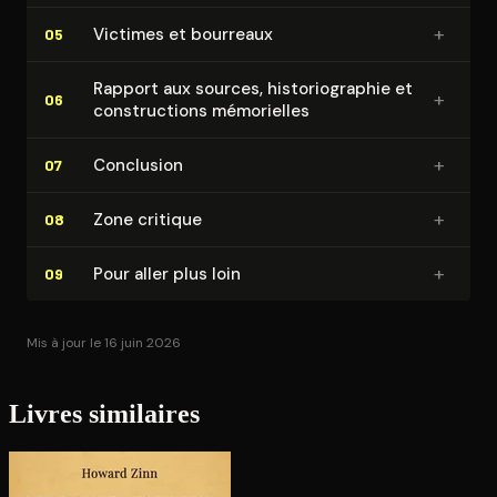
+
Victimes et bourreaux
05
Rapport aux sources, his­to­rio­gra­phie et
+
06
construc­tions mémorielles
+
Conclusion
07
+
Zone critique
08
+
Pour aller plus loin
09
Mis à jour le 16 juin 2026
Livres similaires