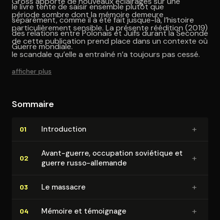
Gross apporte de nouveaux éclairages sur une
le livre tente de saisir ensemble plutôt que
période sombre dont la mémoire demeure
séparément, comme il a été fait jusque-là, l’histoire
particulièrement sensible. La présente réédition (2019)
des relations entre Polonais et Juifs durant la Seconde
de cette publication prend place dans un contexte où
Guerre mondiale.
le scandale qu’elle a entraîné n’a toujours pas cessé.
afficher plus
Sommaire
+
In­tro­duc­tion
01
Avant-guerre, occupation soviétique et
+
02
guerre russo-allemande
+
Le massacre
03
+
Mémoire et témoignage
04