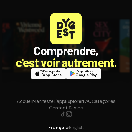
Comprendre,
c'est voir autrement.
Télécharger dans
Disponible sur
l'App Store
Google Play
Accueil
Manifeste
L'app
Explorer
FAQ
Catégories
Contact & Aide
Français
·
English