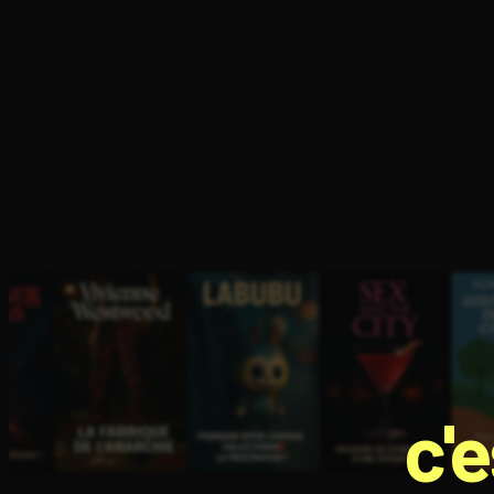
l’usage des
honnêtes gens
Ouvre l'app Appareil photo, pointe sur le code. C'est g
c'