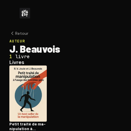
Retour
AUTEUR
J. Beauvois
1
livre
Livres
Petit traité de ma­
ni­pu­la­tion à