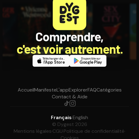
Comprendre,
c'est voir autrement.
Télécharger dans
Disponible sur
l'App Store
Google Play
Accueil
Manifeste
L'app
Explorer
FAQ
Catégories
Contact & Aide
Français
·
English
© Dygest 2026
Mentions légales
·
CGU
·
Politique de confidentialité
·
Cookies