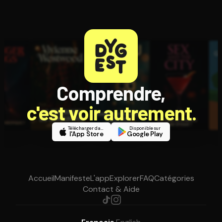
Comprendre,
c'est voir autrement.
Télécharger dans
Disponible sur
l'App Store
Google Play
Accueil
Manifeste
L'app
Explorer
FAQ
Catégories
Contact & Aide