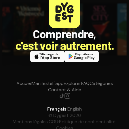
Comprendre,
c'est voir autrement.
Télécharger dans
Disponible sur
l'App Store
Google Play
Accueil
Manifeste
L'app
Explorer
FAQ
Catégories
Contact & Aide
Français
·
English
© Dygest 2026
Mentions légales
·
CGU
·
Politique de confidentialité
·
Cookies