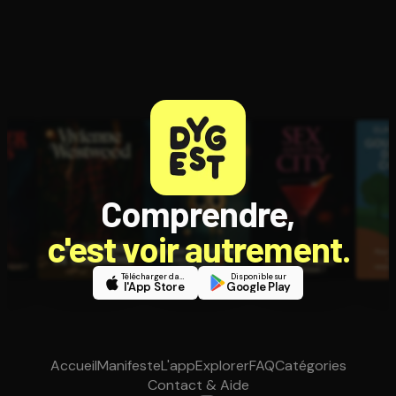
Comprendre,
c'est voir autrement.
Télécharger dans
Disponible sur
l'App Store
Google Play
Accueil
Manifeste
L'app
Explorer
FAQ
Catégories
Contact & Aide