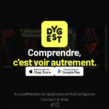
Comprendre,
c'est voir autrement.
Télécharger dans
Disponible sur
l'App Store
Google Play
Accueil
Manifeste
L'app
Explorer
FAQ
Catégories
Contact & Aide