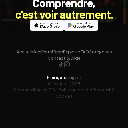
Comprendre,
c'est voir autrement.
Télécharger dans
Disponible sur
l'App Store
Google Play
Accueil
Manifeste
L'app
Explorer
FAQ
Catégories
Contact & Aide
Français
·
English
© Dygest 2026
Mentions légales
·
CGU
·
Politique de confidentialité
·
Cookies