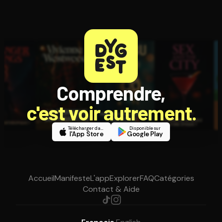
Comprendre,
c'est voir autrement.
Télécharger dans
Disponible sur
l'App Store
Google Play
Accueil
Manifeste
L'app
Explorer
FAQ
Catégories
Contact & Aide