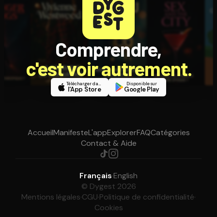
Comprendre,
c'est voir autrement.
Télécharger dans
Disponible sur
l'App Store
Google Play
Accueil
Manifeste
L'app
Explorer
FAQ
Catégories
Contact & Aide
Français
·
English
© Dygest 2026
Mentions légales
·
CGU
·
Politique de confidentialité
·
Cookies