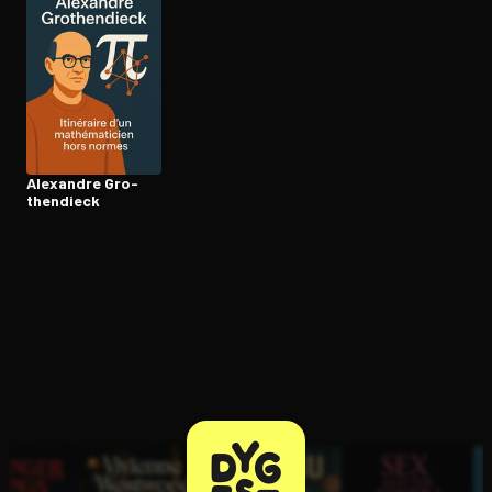
Ouvre l'app Appareil photo, pointe sur le code. C'est gratuit à l
Alexandre Gro­
then­dieck