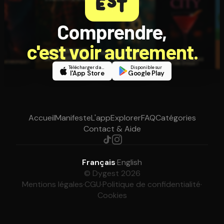
Comprendre,
c'est voir autrement.
Télécharger dans
Disponible sur
l'App Store
Google Play
Accueil
Manifeste
L'app
Explorer
FAQ
Catégories
Contact & Aide
Français
·
English
© Dygest 2026
Mentions légales
·
CGU
·
Politique de confidentialité
·
Cookies