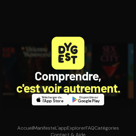
Comprendre,
c'est voir autrement.
Télécharger dans
Disponible sur
l'App Store
Google Play
Accueil
Manifeste
L'app
Explorer
FAQ
Catégories
Contact & Aide