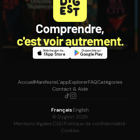
Comprendre,
c'est voir autrement.
Télécharger dans
Disponible sur
l'App Store
Google Play
Accueil
Manifeste
L'app
Explorer
FAQ
Catégories
Contact & Aide
Français
·
English
© Dygest 2026
Mentions légales
·
CGU
·
Politique de confidentialité
·
Cookies