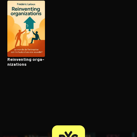
Ouvre l'app Appareil photo, pointe sur le code. C'est gratuit à l
Reinventing or­ga­
ni­za­tions