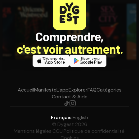
Comprendre,
c'est voir autrement.
Télécharger dans
Disponible sur
l'App Store
Google Play
Accueil
Manifeste
L'app
Explorer
FAQ
Catégories
Contact & Aide
Français
·
English
© Dygest 2026
Mentions légales
·
CGU
·
Politique de confidentialité
·
Cookies