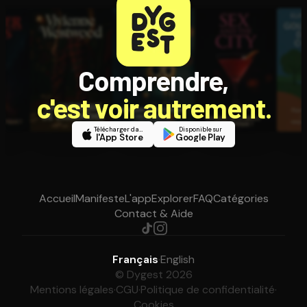
Comprendre,
c'est voir autrement.
Télécharger dans
Disponible sur
l'App Store
Google Play
Accueil
Manifeste
L'app
Explorer
FAQ
Catégories
Contact & Aide
Français
·
English
© Dygest 2026
Mentions légales
·
CGU
·
Politique de confidentialité
·
Cookies