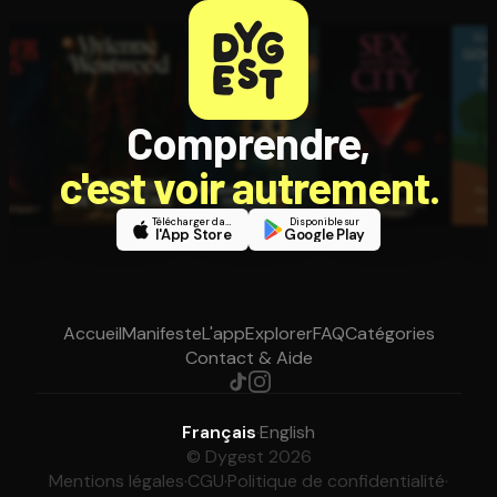
Comprendre,
c'est voir autrement.
Télécharger dans
Disponible sur
l'App Store
Google Play
Accueil
Manifeste
L'app
Explorer
FAQ
Catégories
Contact & Aide
Français
·
English
© Dygest 2026
Mentions légales
·
CGU
·
Politique de confidentialité
·