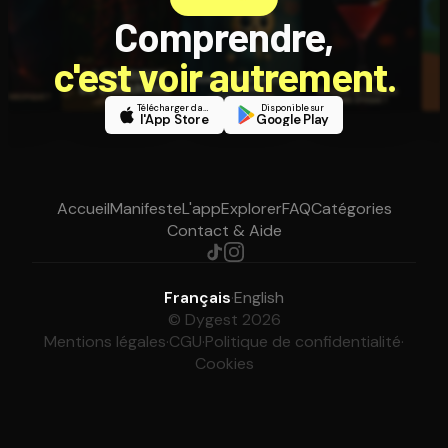
Comprendre,
c'est voir autrement.
Télécharger dans
Disponible sur
l'App Store
Google Play
Accueil
Manifeste
L'app
Explorer
FAQ
Catégories
Contact & Aide
Français
·
English
© Dygest 2026
Mentions légales
·
CGU
·
Politique de confidentialité
·
Cookies