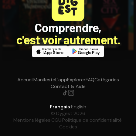
Comprendre,
c'est voir autrement.
Télécharger dans
Disponible sur
l'App Store
Google Play
Accueil
Manifeste
L'app
Explorer
FAQ
Catégories
Contact & Aide
Français
·
English
© Dygest 2026
Mentions légales
·
CGU
·
Politique de confidentialité
·
Cookies