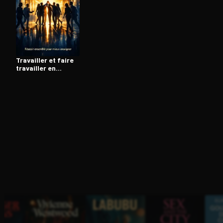
Ouvre l'app Appareil photo, pointe sur le code. C'est g
Travailler et faire
travailler en
équipe